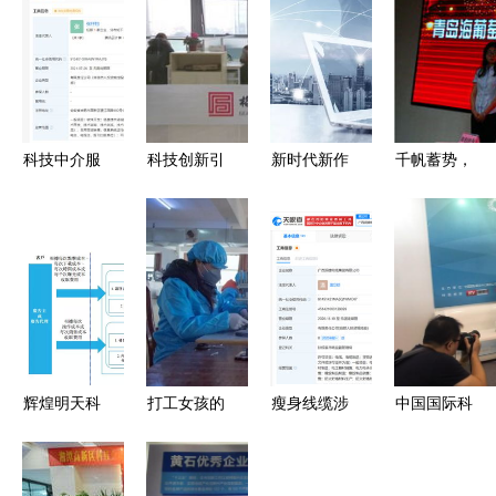
科技中介服
科技创新引
新时代新作
千帆蓄势，
务 连接创
领高质量发
为新篇章
蓝海启航
新与市场的
展——扬州
老刘的“烦
2024年科
隐形桥梁
完善科技中
心事”与科
技金融合作
介服务的路
技中介服务
发布会暨科
径与实践
的破局之路
技中介服务
创新论坛纪
实
辉煌明天科
打工女孩的
瘦身线缆涉
中国国际科
技 移动广
职场转型
事企业现状
技金融大会
告行业落伍
科技中介服
科技中介服
专访 普惠