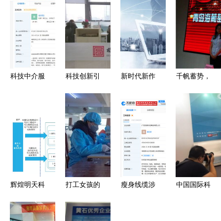
科技中介服
科技创新引
新时代新作
千帆蓄势，
务 连接创
领高质量发
为新篇章
蓝海启航
新与市场的
展——扬州
老刘的“烦
2024年科
隐形桥梁
完善科技中
心事”与科
技金融合作
介服务的路
技中介服务
发布会暨科
径与实践
的破局之路
技中介服务
创新论坛纪
实
辉煌明天科
打工女孩的
瘦身线缆涉
中国国际科
技 移动广
职场转型
事企业现状
技金融大会
告行业落伍
科技中介服
科技中介服
专访 普惠