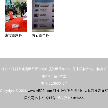
的新兵？
务如何成为
务的整改与
家——科技
——科技中
新宠？
反思
中介服务的
介服务视角
创新实践与
的审视
平台思维
湘潭首家科
黄石首个科
技金融服务
技中介服务
中心在高新
盛会武汉开
区开业，赋
幕，搭建区
能产业创新
域科创资源
地址：深圳市龙岗区平湖街道山厦社区天华街28号中国特产城10栋办公
升级
对接平台
楼201二层219室
电话：1353048**
Copyright © 2026
www.rrl520.com
科技中介服务
深圳仁人购科技发展有
限公司
科技中介服务
版权所有
Sitemap