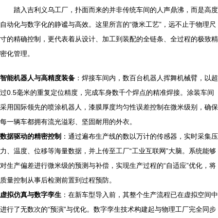
踏入吉利义乌工厂，扑面而来的并非传统车间的人声鼎沸，而是高度
自动化与数字化的静谧与高效。这里所言的“微米工艺”，远不止于物理尺
寸的精确控制，更代表着从设计、加工到装配的全链条、全过程的极致精
密化管理。
智能机器人与高精度装备
：焊接车间内，数百台机器人挥舞机械臂，以超
过0.5毫米的重复定位精度，完成车身数千个焊点的精准焊接。涂装车间
采用国际领先的喷涂机器人，漆膜厚度均匀性误差控制在微米级别，确保
每一辆车都拥有流光溢彩、坚固耐用的外衣。
数据驱动的精密控制
：通过遍布生产线的数以万计的传感器，实时采集压
力、温度、位移等海量数据，并上传至工厂“工业互联网”大脑。系统能够
对生产偏差进行微米级的预测与补偿，实现生产过程的“自适应”优化，将
质量控制从事后检测前置到过程预防。
虚拟仿真与数字孪生
：在新车型导入前，其整个生产流程已在虚拟空间中
进行了无数次的“预演”与优化。数字孪生技术构建起与物理工厂完全同步