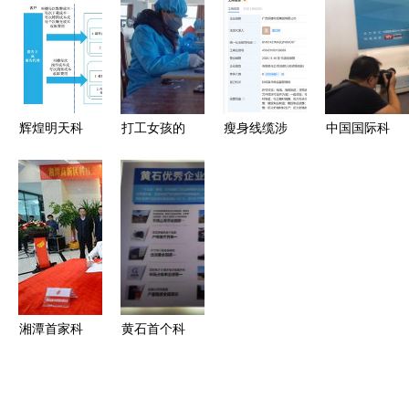
隐形桥梁
完善科技中
心事”与科
技金融合作
介服务的路
技中介服务
发布会暨科
径与实践
的破局之路
技中介服务
创新论坛纪
实
辉煌明天科
打工女孩的
瘦身线缆涉
中国国际科
技 移动广
职场转型
事企业现状
技金融大会
告行业落伍
科技中介服
科技中介服
专访 普惠
的新兵？
务如何成为
务的整改与
家——科技
——科技中
新宠？
反思
中介服务的
介服务视角
创新实践与
的审视
平台思维
湘潭首家科
黄石首个科
技金融服务
技中介服务
中心在高新
盛会武汉开