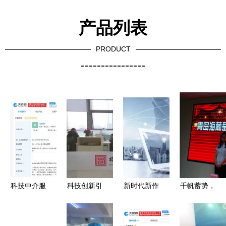
产品列表
PRODUCT
----------------
科技中介服
科技创新引
新时代新作
千帆蓄势，
务 连接创
领高质量发
为新篇章
蓝海启航
新与市场的
展——扬州
老刘的“烦
2024年科